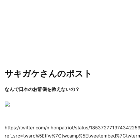
サキガケさんのポスト
なんで日本のお辞儀を教えないの？
https://twitter.com/nihonpatriot/status/18537277197434225
ref_src=twsrc%5Etfw%7Ctwcamp%5Etweetembed%7Ctwter