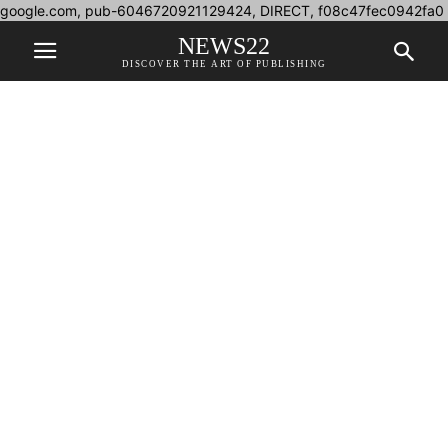
google.com, pub-6046720921129424, DIRECT, f08c47fec0942fa0
NEWS22
DISCOVER THE ART OF PUBLISHING