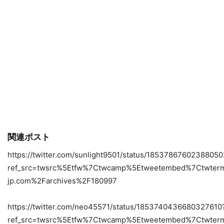
関連ポスト
https://twitter.com/sunlight9501/status/1853786760238805
ref_src=twsrc%5Etfw%7Ctwcamp%5Etweetembed%7Ctwter
jp.com%2Farchives%2F180997
https://twitter.com/neo45571/status/1853740436680327610
ref_src=twsrc%5Etfw%7Ctwcamp%5Etweetembed%7Ctwter