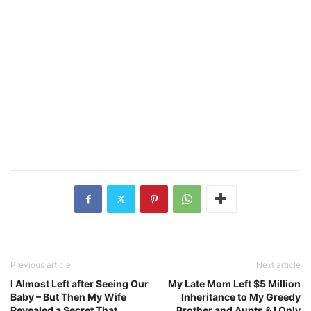
Previous article
Next article
I Almost Left after Seeing Our
My Late Mom Left $5 Million
Baby – But Then My Wife
Inheritance to My Greedy
Revealed a Secret That
Brother and Aunts & I Only